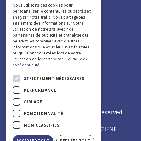
Nous utilisons des cookies pour
personnaliser le contenu, les publicités et
analyser notre trafic. Nous partageons
également des informations sur votre
utilisation de notre site avec nos
partenaires de publicité et d'analyse qui
peuvent les combiner avec d'autres
informations que vous leur avez fournies
ou qu'ils ont collectées lors de votre
Edition 2026
utilisation de leurs services.
Politique de
Infos pratiques
confidentialité
STRICTEMENT NÉCESSAIRES
PERFORMANCE
CIBLAGE
Copyrights © 2022 All Rights Reserved
FONCTIONNALITÉ
by Journée Médicale
NON CLASSIFIÉS
Powered by MEDECINE & HYGIENE
ACCEPTER TOUT
REFUSER TOUT