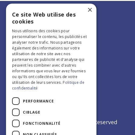
×
Ce site Web utilise des
cookies
Nous utilisons des cookies pour
personnaliser le contenu, les publicités et
analyser notre trafic. Nous partageons
également des informations sur votre
utilisation de notre site avec nos
partenaires de publicité et d'analyse qui
peuvent les combiner avec d'autres
Edition 2026
informations que vous leur avez fournies
Infos pratiques
ou qu'ils ont collectées lors de votre
utilisation de leurs services.
Politique de
confidentialité
PERFORMANCE
CIBLAGE
Copyrights © 2022 All Rights Reserved
FONCTIONNALITÉ
by Journée Médicale
NON CLASSIFIÉS